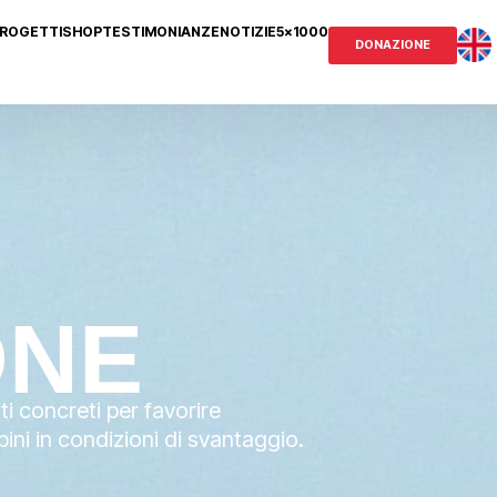
 PROGETTI
SHOP
TESTIMONIANZE
NOTIZIE
5x1000
DONAZIONE
ONE
i concreti per favorire
bini in condizioni di svantaggio.